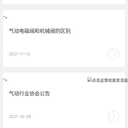
体介...
">
气动电磁阀和机械阀的区别
气动电磁阀属于电控操作，通过介质空气来切换工作，机械阀
2021-11-13
属于手动操作，由人力操控阀门动作。 伊斯特气动生...
">
气动行业协会公告
形势所在，响应政府号召，共创行业繁荣！ ...
2021-10-08