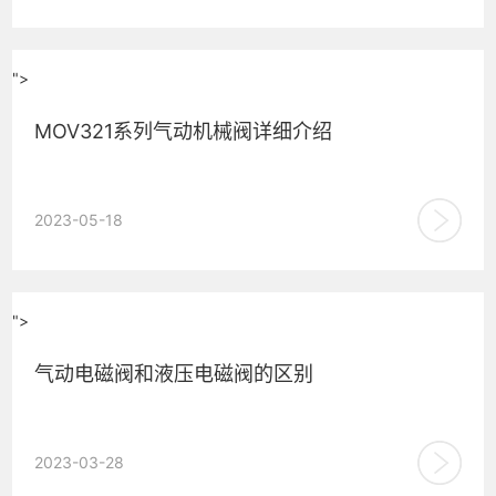
">
MOV321系列气动机械阀详细介绍
MOV321系列气动机械阀是一款高品质的亚德客型气动机械
2023-05-18
阀，其接口尺寸为1/8英寸。该系列包含多种型号，如基本型
MOV3...
">
气动电磁阀和液压电磁阀的区别
气动电磁阀和液压电磁阀都是控制阀门的一种类型，它们的区
2023-03-28
别在于工作介质和应用领域不同。 气动电磁阀主要用于控制气